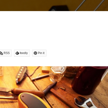
RSS
feedly
Pin it