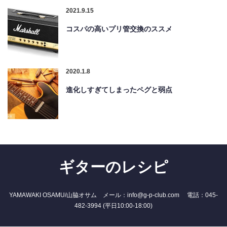
2021.9.15
コスパの高いプリ管交換のススメ
2020.1.8
進化しすぎてしまったペグと弱点
ギターのレシピ
YAMAWAKI OSAMU/山脇オサム メール：info@g-p-club.com 電話：045-
482-3994 (平日10:00-18:00)