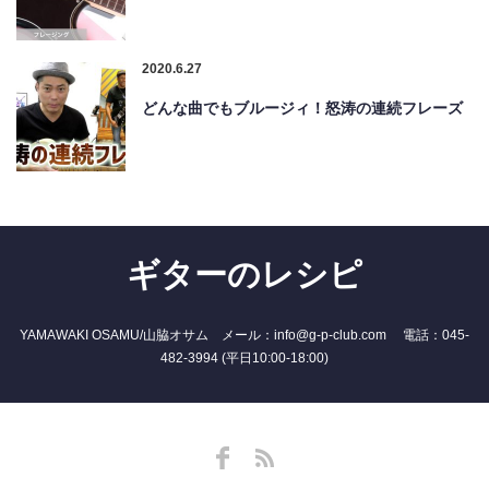
2020.6.27
どんな曲でもブルージィ！怒涛の連続フレーズ
ギターのレシピ
YAMAWAKI OSAMU/山脇オサム メール：info@g-p-club.com 電話：045-
482-3994 (平日10:00-18:00)
Facebook
RSS