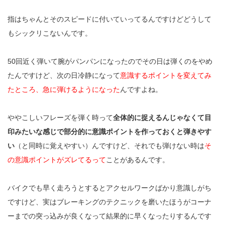
指はちゃんとそのスピードに付いていってるんですけどどうして
もシックリこないんです。
50
回近く弾いて腕がパンパンになったのでその日は弾くのをやめ
たんですけど、
次の日冷静になって
意識するポイントを変えてみ
たところ、急に弾けるようになった
んですよね。
ややこしいフレーズを弾く時って
全体的に捉えるんじゃなくて目
印みたいな感じで部分的に意識ポイントを作っておくと弾きやす
い
（と同時に覚えやすい）んですけど、それでも弾けない時は
そ
の意識ポイントがズレてるって
ことがあるんです。
バイクでも早く走ろうとするとアクセルワークばかり意識しがち
ですけど、実はブレーキングのテクニックを磨いたほうがコーナ
ーまでの突っ込みが良くなって結果的に早くなったりするんです