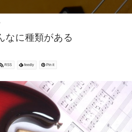
る
んなに種類がある
RSS
feedly
Pin it