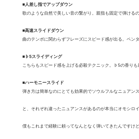
■人差し指でアップダウン
歌のような自然で美しい音の繋がり。親指も固定で弾ける
■高速スライドダウン
曲のテンポに関わらずフレーズにスピード感が出る。ペン
■♭5スライディング
こちらもスピード感を上げる必殺テクニック。♭5の香りも
■ハーモニースライド
弾き方は簡単なのにとても効果的でソウルフルなニュアン
と、それぞれ違ったニュアンスがあるのが本当にオモシロ
僕もこれまで経験に頼ってなんとなく弾いてきたんですけ