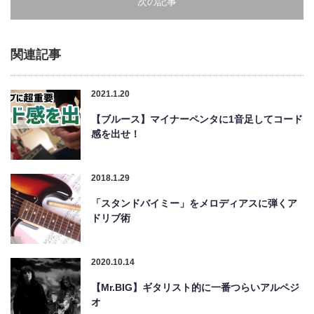
次の記事
関連記事
2021.1.20
【ブルース】マイナーペンタに1音足してコード
感を出せ！
2018.1.29
「スタンドバイミー」をメロディアスに弾くア
ドリブ術
2020.10.14
【Mr.BIG】ギタリスト的に一番つらいアルペジ
オ