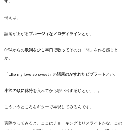
す。
例えば、
語尾が上がる
ブルージィなメロディライン
とか、
0:54からの
歌詞を少し早口で歌って
その分「間」を作る感じと
か、
「Ellie my love so sweet」の
語尾のかすれたビブラート
とか、
小節の頭に休符
を入れてから歌い出す感じとか、、。
こういうところをギターで再現してみるんです。
実際やってみると、ここはチョーキングよりスライドかな、この