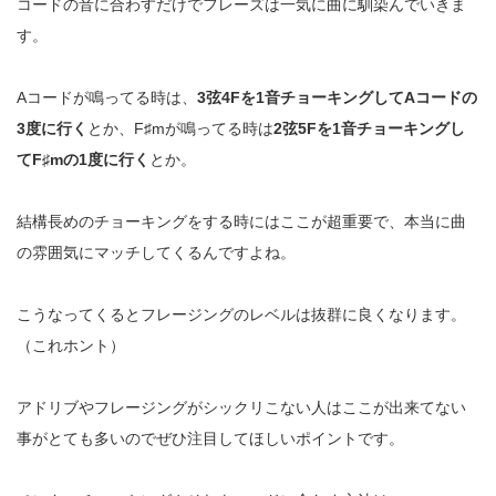
コードの音に合わすだけでフレーズは一気に曲に馴染んでいきま
す。
Aコードが鳴ってる時は、
3弦4Fを1音チョーキングしてAコードの
3度に行く
とか、F♯mが鳴ってる時は
2弦5Fを1音チョーキングし
てF♯mの1度に行く
とか。
結構長めのチョーキングをする時にはここが超重要で、
本当に曲
の雰囲気にマッチしてくるんですよね。
こうなってくるとフレージングのレベルは抜群に良くなります。
（これホント）
アドリブやフレージングがシックリこない人はここが出来てない
事がとても多いのでぜひ注目してほしいポイントです。