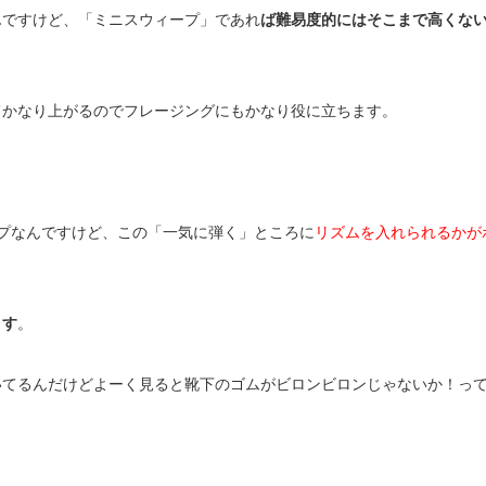
んですけど、「ミニスウィープ」であれ
ば難易度的にはそこまで高くな
てかなり上がるのでフレージングにもかなり役に立ちます。
プなんですけど、この「一気に弾く」ところに
リズムを入れられるかが
ます
。
いてるんだけどよーく見ると靴下のゴムがビロンビロンじゃないか！っ