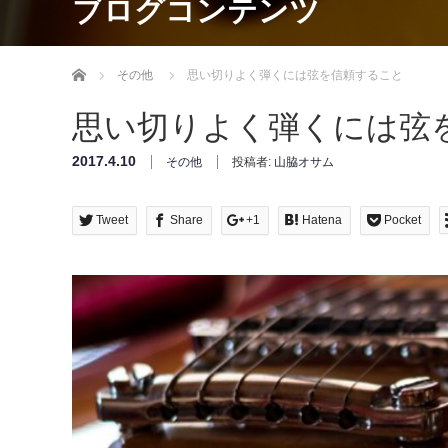
ブログコンテンツ
Home
その他
思い切りよく弾くには弦を信頼すること
思い切りよく弾くには弦
2017.4.10
その他
投稿者:
山脇オサム
Tweet
Share
+1
Hatena
Pocket