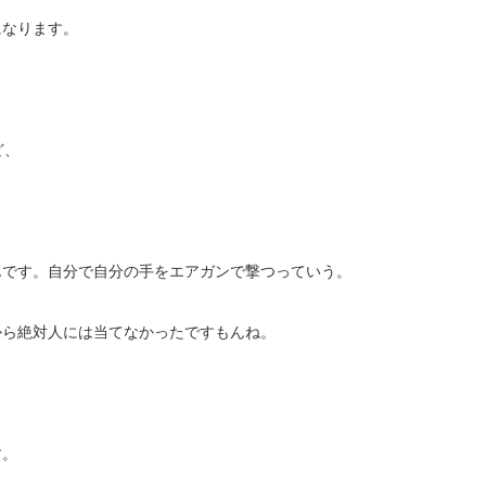
になります。
ど、
んです。自分で自分の手をエアガンで撃つっていう。
から絶対人には当てなかったですもんね。
す。