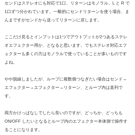
センドはステレオにも対応で1口、リターンはモノラル、L と R で
1口ずつ分かれています。一般的にセンドリターンを使う場合、ま
んまですがセンドから送ってリターンに戻します。
ここだけ見るとインプットは1つでアウトプットが2つあるステレ
オエフェクター用か、となると思います。でもステレオ対応エフ
ェクターも多くの方はモノラルで使っていることが多いものです
よね。
やや脱線しましたが、ループに複数個つなぎたい場合はセンド→
エフェクター→エフェクター→リターン、とループ内は直列で
す。
両方かけっぱなしでしたら良いのですが、どっちか、どっちも
ON/OFF したいとなるとループ内のエフェクター本体側で操作す
ることになります。