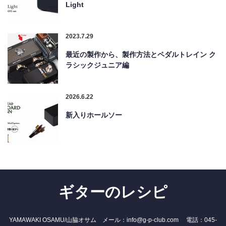
Light
2023.7.29
最近の製作から、製作方法とペダルトレイン ク
ラシックジュニア編
2026.6.22
新入りホールソー
ギターのレシピ
YAMAWAKI OSAMU/山脇オサム メール：info@g-p-club.com 電話：045-